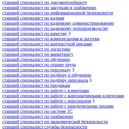
старший специалист по документообороту
старший специалист по закупкам и снабжению
старший специалист по информационной безопасности
старший специалист по кадрам
старший специалист по кадровому администрированию
старший специалист по кадровому делопроизводству
старший специалист по качеству
3
старший специалист по компенсациям и льготам
старший специалист по контекстной рекламе
старший специалист по логистике
старший специалист по маркетингу
старший специалист по обучению
старший специалист по охране труда
старший специалист по персоналу
3
старший специалист по подбору и обучению
старший специалист по подбору персонала
3
старший специалист по продажам
старший специалист по работе с клиентами
старший специалист по работе с корпоративными клиентами
старший специалист по работе с персоналом
3
старший специалист по работе с юридическими лицами
старший специалист по системе 1С
старший специалист по снабжению
старший специалист по экономической безопасности
старший специалист службы безопасности