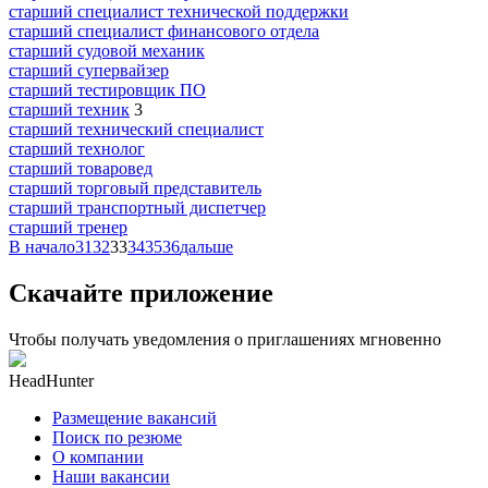
старший специалист технической поддержки
старший специалист финансового отдела
старший судовой механик
старший супервайзер
старший тестировщик ПО
старший техник
3
старший технический специалист
старший технолог
старший товаровед
старший торговый представитель
старший транспортный диспетчер
старший тренер
В начало
31
32
33
34
35
36
дальше
Скачайте приложение
Чтобы получать уведомления о приглашениях мгновенно
HeadHunter
Размещение вакансий
Поиск по резюме
О компании
Наши вакансии