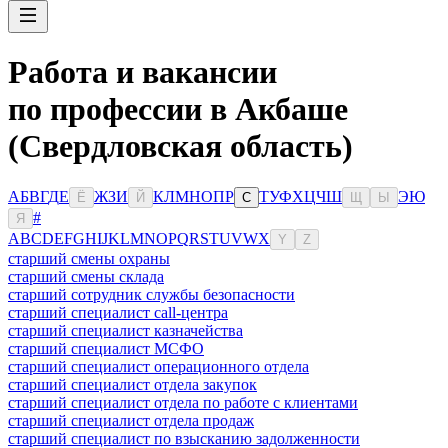
Работа и вакансии
по профессии в Акбаше
(Свердловская область)
А
Б
В
Г
Д
Е
Ж
З
И
К
Л
М
Н
О
П
Р
Т
У
Ф
Х
Ц
Ч
Ш
Э
Ю
Ё
Й
С
Щ
Ы
#
Я
A
B
C
D
E
F
G
H
I
J
K
L
M
N
O
P
Q
R
S
T
U
V
W
X
Y
Z
старший смены охраны
старший смены склада
старший сотрудник службы безопасности
старший специалист call-центра
старший специалист казначейства
старший специалист МСФО
старший специалист операционного отдела
старший специалист отдела закупок
старший специалист отдела по работе с клиентами
старший специалист отдела продаж
старший специалист по взысканию задолженности