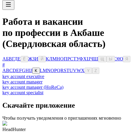
Работа и вакансии
по профессии в Акбаше
(Свердловская область)
А
Б
В
Г
Д
Е
Ж
З
И
К
Л
М
Н
О
П
Р
С
Т
У
Ф
Х
Ц
Ч
Ш
Э
Ю
Ё
Й
Щ
Ы
Я
#
A
B
C
D
E
F
G
H
I
J
L
M
N
O
P
Q
R
S
T
U
V
W
X
K
Y
Z
key account executive
key account manager
key account manager (HoReCa)
key account specialist
Скачайте приложение
Чтобы получать уведомления о приглашениях мгновенно
HeadHunter