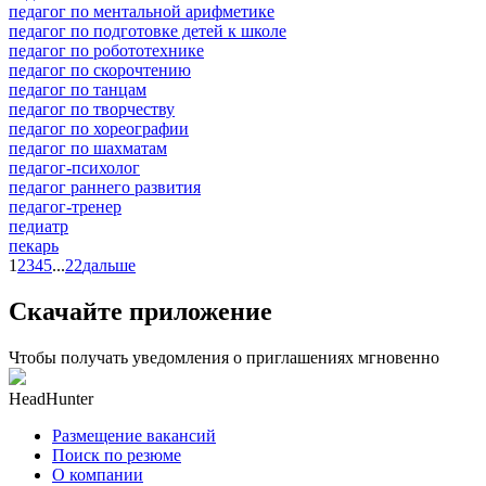
педагог по ментальной арифметике
педагог по подготовке детей к школе
педагог по робототехнике
педагог по скорочтению
педагог по танцам
педагог по творчеству
педагог по хореографии
педагог по шахматам
педагог-психолог
педагог раннего развития
педагог-тренер
педиатр
пекарь
1
2
3
4
5
...
22
дальше
Скачайте приложение
Чтобы получать уведомления о приглашениях мгновенно
HeadHunter
Размещение вакансий
Поиск по резюме
О компании