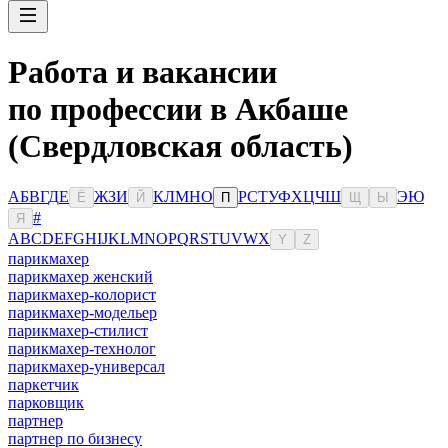
Работа и вакансии
по профессии в Акбаше
(Свердловская область)
А
Б
В
Г
Д
Е
Ж
З
И
К
Л
М
Н
О
Р
С
Т
У
Ф
Х
Ц
Ч
Ш
Э
Ю
Ё
Й
П
Щ
Ы
#
Я
A
B
C
D
E
F
G
H
I
J
K
L
M
N
O
P
Q
R
S
T
U
V
W
X
Y
Z
парикмахер
парикмахер женский
парикмахер-колорист
парикмахер-модельер
парикмахер-стилист
парикмахер-технолог
парикмахер-универсал
паркетчик
парковщик
партнер
партнер по бизнесу