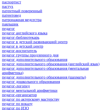
паспортист
пастух
патентный поверенный
патентовед
патронажная медсестра
паяльщик
педагог
педагог английского языка
педагог-библиотекарь
педагог в детский развивающий центр
педагог в детский центр
педагог-воспитатель
педагог группы продленного дня
педагог дополнительного образования
педагог дополнительного образования (английский язык)
педагог дополнительного образования (ментальная
арифметика)
педагог дополнительного образования (шахматы)
педагог дошкольного образования
педагог-логопед
педагог ментальной арифметики
педагог-организатор
педагог по актерскому мастерству
педагог по вокалу
педагог по ИЗО