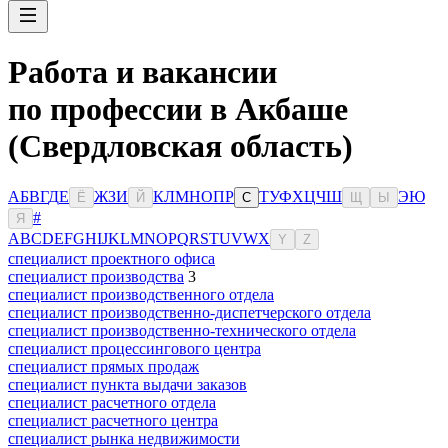
Работа и вакансии
по профессии в Акбаше
(Свердловская область)
А
Б
В
Г
Д
Е
Ж
З
И
К
Л
М
Н
О
П
Р
Т
У
Ф
Х
Ц
Ч
Ш
Э
Ю
Ё
Й
С
Щ
Ы
#
Я
A
B
C
D
E
F
G
H
I
J
K
L
M
N
O
P
Q
R
S
T
U
V
W
X
Y
Z
специалист проектного офиса
специалист производства
3
специалист производственного отдела
специалист производственно-диспетчерского отдела
специалист производственно-технического отдела
специалист процессингового центра
специалист прямых продаж
специалист пункта выдачи заказов
специалист расчетного отдела
специалист расчетного центра
специалист рынка недвижимости