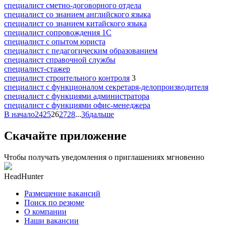
специалист сметно-договорного отдела
специалист со знанием английского языка
специалист со знанием китайского языка
специалист сопровождения 1С
специалист с опытом юриста
специалист с педагогическим образованием
специалист справочной службы
специалист-стажер
специалист строительного контроля
3
специалист с функционалом секретаря-делопроизводителя
специалист с функциями администратора
специалист с функциями офис-менеджера
В начало
24
25
26
27
28
...
36
дальше
Скачайте приложение
Чтобы получать уведомления о приглашениях мгновенно
HeadHunter
Размещение вакансий
Поиск по резюме
О компании
Наши вакансии