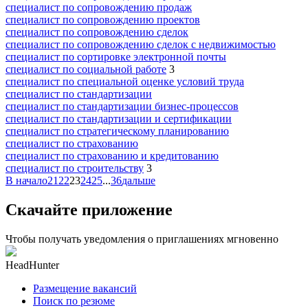
специалист по сопровождению продаж
специалист по сопровождению проектов
специалист по сопровождению сделок
специалист по сопровождению сделок с недвижимостью
специалист по сортировке электронной почты
специалист по социальной работе
3
специалист по специальной оценке условий труда
специалист по стандартизации
специалист по стандартизации бизнес-процессов
специалист по стандартизации и сертификации
специалист по стратегическому планированию
специалист по страхованию
специалист по страхованию и кредитованию
специалист по строительству
3
В начало
21
22
23
24
25
...
36
дальше
Скачайте приложение
Чтобы получать уведомления о приглашениях мгновенно
HeadHunter
Размещение вакансий
Поиск по резюме