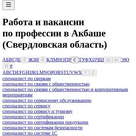
Работа и вакансии
по профессии в Акбаше
(Свердловская область)
А
Б
В
Г
Д
Е
Ж
З
И
К
Л
М
Н
О
П
Р
Т
У
Ф
Х
Ц
Ч
Ш
Э
Ю
Ё
Й
С
Щ
Ы
#
Я
A
B
C
D
E
F
G
H
I
J
K
L
M
N
O
P
Q
R
S
T
U
V
W
X
Y
Z
специалист по сверкам
специалист по связям с общественностью
специалист по связям с общественностью и корпоративным
мероприятиям
специалист по сервисному обслуживанию
специалист по сервису
специалист по сервису и туризму
специалист по сертификации
специалист по сертификации продукции
специалист по системам безопасности
специалист по системе 1С