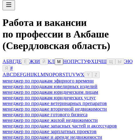
Работа и вакансии
по профессии в Акбаше
(Свердловская область)
А
Б
В
Г
Д
Е
Ж
З
И
К
Л
Н
О
П
Р
С
Т
У
Ф
Х
Ц
Ч
Ш
Э
Ю
Ё
Й
М
Щ
Ы
#
Я
A
B
C
D
E
F
G
H
I
J
K
L
M
N
O
P
Q
R
S
T
U
V
W
X
Y
Z
менеджер по продажам эфирного времени
менеджер по продажам ювелирных изделий
менеджер по продажам юридическим лицам
менеджер по продажам юридических услуг
менеджер по продаже ветеринарных препаратов
менеджер по продаже вторичной недвижимости
менеджер по продаже готового бизнеса
менеджер по продаже жилой недвижимости
менеджер по продаже запасных частей и аксессуаров
менеджер по продаже зарплатных проектов
менеджер по продаже и аренде недвижимости