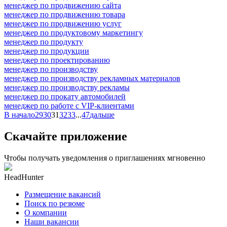
менеджер по продвижению сайта
менеджер по продвижению товара
менеджер по продвижению услуг
менеджер по продуктовому маркетингу
менеджер по продукту
менеджер по продукции
менеджер по проектированию
менеджер по производству
менеджер по производству рекламных материалов
менеджер по производству рекламы
менеджер по прокату автомобилей
менеджер по работе с VIP-клиентами
В начало
29
30
31
32
33
...
47
дальше
Скачайте приложение
Чтобы получать уведомления о приглашениях мгновенно
HeadHunter
Размещение вакансий
Поиск по резюме
О компании
Наши вакансии