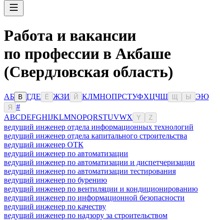
Работа и вакансии
по профессии в Акбаше
(Свердловская область)
А
Б
Г
Д
Е
Ж
З
И
К
Л
М
Н
О
П
Р
С
Т
У
Ф
Х
Ц
Ч
Ш
Э
Ю
В
Ё
Й
Щ
Ы
#
Я
A
B
C
D
E
F
G
H
I
J
K
L
M
N
O
P
Q
R
S
T
U
V
W
X
Y
Z
ведущий инженер отдела информационных технологий
ведущий инженер отдела капитального строительства
ведущий инженер ОТК
ведущий инженер по автоматизации
ведущий инженер по автоматизации и диспетчеризации
ведущий инженер по автоматизации тестирования
ведущий инженер по бурению
ведущий инженер по вентиляции и кондиционированию
ведущий инженер по информационной безопасности
ведущий инженер по качеству
ведущий инженер по надзору за строительством