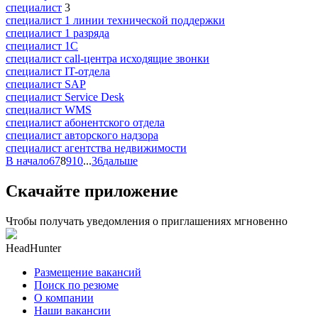
специалист
3
специалист 1 линии технической поддержки
специалист 1 разряда
специалист 1С
специалист call-центра исходящие звонки
специалист IT-отдела
специалист SAP
специалист Service Desk
специалист WMS
специалист абонентского отдела
специалист авторского надзора
специалист агентства недвижимости
В начало
6
7
8
9
10
...
36
дальше
Скачайте приложение
Чтобы получать уведомления о приглашениях мгновенно
HeadHunter
Размещение вакансий
Поиск по резюме
О компании
Наши вакансии