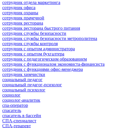
сотрудник отдела маркетинга
сотрудник офиса
сотрудник охраны
сотрудник прачечной
сотрудник ресторана
сотрудник ресторана быстрого питания
сотрудник службы безопасности
сотрудник службы безопасности метрополитена
сотрудник службы контроля
сотрудник с опытом администратора
сотрудник с опытом бухгалтера
сотрудник с педагогическим образованием
сотрудник с функционалом экономиста-финансиста
сотрудник с функциями офис-менеджера
сотрудник химчистки
социальный педагог
социальный педагог-психолог
социальный психолог
социолог
социолог-аналитик
спа-оператор
спасатель
спасатель в бассейн
СПА-специалист
СПА-терапевт