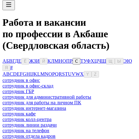
Работа и вакансии
по профессии в Акбаше
(Свердловская область)
А
Б
В
Г
Д
Е
Ж
З
И
К
Л
М
Н
О
П
Р
Т
У
Ф
Х
Ц
Ч
Ш
Э
Ю
Ё
Й
С
Щ
Ы
#
Я
A
B
C
D
E
F
G
H
I
J
K
L
M
N
O
P
Q
R
S
T
U
V
W
X
Y
Z
сотрудник в офис
сотрудник в офис-склад
сотрудник ГБР
сотрудник для административной работы
сотрудник для работы на личном ПК
сотрудник интернет-магазина
сотрудник кафе
сотрудник колл-центра
сотрудник линии раздачи
сотрудник на телефон
сотрудник отдела кадров