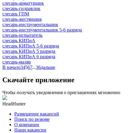
слесарь-арматурщик
слесарь-гидравлик
слесарь ГПМ
слесарь-жестянщик
слесарь-инструментальщик
слесарь-инструментальщик 5-6 разряда
слесарь-испытатель
слесарь КИПиА
слесарь КИПиА 5-6 разряда
слесарь КИПиА 5 разряда
слесарь КИПиА 6 разряда
слесарь-маляр
В начало
3
4
5
6
7
...
36
дальше
Скачайте приложение
Чтобы получать уведомления о приглашениях мгновенно
HeadHunter
Размещение вакансий
Поиск по резюме
О компании
Наши вакансии