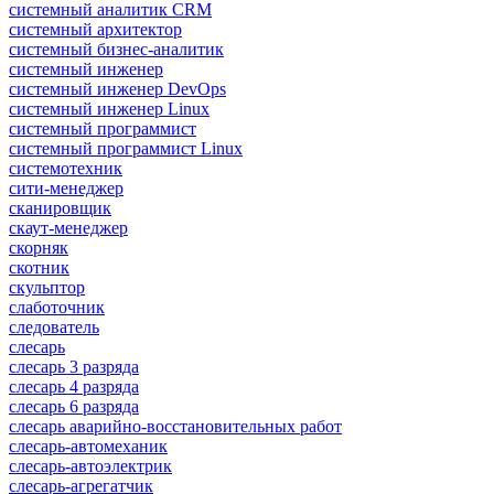
системный аналитик CRM
системный архитектор
системный бизнес-аналитик
системный инженер
системный инженер DevOps
системный инженер Linux
системный программист
системный программист Linux
системотехник
сити-менеджер
сканировщик
скаут-менеджер
скорняк
скотник
скульптор
слаботочник
следователь
слесарь
слесарь 3 разряда
слесарь 4 разряда
слесарь 6 разряда
слесарь аварийно-восстановительных работ
слесарь-автомеханик
слесарь-автоэлектрик
слесарь-агрегатчик