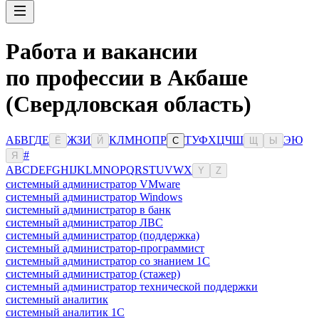
Работа и вакансии
по профессии в Акбаше
(Свердловская область)
А
Б
В
Г
Д
Е
Ж
З
И
К
Л
М
Н
О
П
Р
Т
У
Ф
Х
Ц
Ч
Ш
Э
Ю
Ё
Й
С
Щ
Ы
#
Я
A
B
C
D
E
F
G
H
I
J
K
L
M
N
O
P
Q
R
S
T
U
V
W
X
Y
Z
системный администратор VMware
системный администратор Windows
системный администратор в банк
системный администратор ЛВС
системный администратор (поддержка)
системный администратор-программист
системный администратор со знанием 1С
системный администратор (стажер)
системный администратор технической поддержки
системный аналитик
системный аналитик 1С