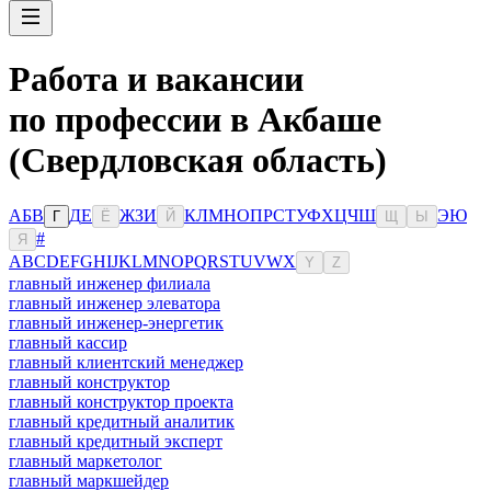
Работа и вакансии
по профессии в Акбаше
(Свердловская область)
А
Б
В
Д
Е
Ж
З
И
К
Л
М
Н
О
П
Р
С
Т
У
Ф
Х
Ц
Ч
Ш
Э
Ю
Г
Ё
Й
Щ
Ы
#
Я
A
B
C
D
E
F
G
H
I
J
K
L
M
N
O
P
Q
R
S
T
U
V
W
X
Y
Z
главный инженер филиала
главный инженер элеватора
главный инженер-энергетик
главный кассир
главный клиентский менеджер
главный конструктор
главный конструктор проекта
главный кредитный аналитик
главный кредитный эксперт
главный маркетолог
главный маркшейдер