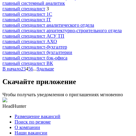
главный системный аналитик
главный специалист
3
главный специалист 1С
главный специалист IT
главный специалист аналитического отдела
главный специалист архитектурно-строительного отдела
главный специалист АСУ ТП
главный специалист АХО
главный специалист-бухгалтер
главный специалист бухгалтерии
главный специалист бэк-офиса
главный специалист ВК
В начало
2
3
4
5
6
...
9
дальше
Скачайте приложение
Чтобы получать уведомления о приглашениях мгновенно
HeadHunter
Размещение вакансий
Поиск по резюме
О компании
Наши вакансии