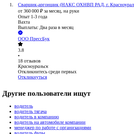
Сварщик-аргонщик (НАКС ОХНВП РАД, г. Красноуральс
от
360 000
₽
за месяц,
на руки
Опыт 1-3 года
Вахта
Выплаты: Два раза в месяц
ООО
ПрессБук
3.8
•
18
отзывов
Красноуральск
Откликнитесь среди первых
Откликнуться
Другие пользователи ищут
водитель
водитель тягача
водитель в компанию
водитель на автомобиле компании
менеджер по работе с организациями
водитель фуры