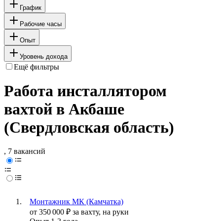
График
Рабочие часы
Опыт
Уровень дохода
Ещё фильтры
Работа инсталлятором
вахтой в Акбаше
(Свердловская область)
, 7 вакансий
Монтажник МК (Камчатка)
от
350 000
₽
за вахту,
на руки