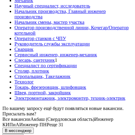
Механик
Научный специалист, исследователь
Начальник производства, Главный инженер
производства
Начальник смены, мастер участка
Оператор производственной линии, Кочегар/Оператор
котельной
Оператор станков с ЧПУ
Руководитель службы эксплуатации
Сварщик
Сервисный инженер, инженер-механик
Слесарь, сантехник
1
Специалист по сертификации
Столяр, плотник
Стропальщик, Такелажник
Технолог
Токарь, фрезеровщик, шлифовщик
Швея, портной, закройщик
Электромонтажник, электромонтер, техник-электрик
По вашему запросу ещё будут появляться новые вакансии.
Присылать вам?
Все вакансии
Акбаш (Свердловская область)
Инженер
КИПиА
Инженер ПНР
еще 31
В мессенджер