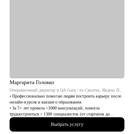
• Проджект-менеджерам бизнеc-проектов в сферах:
розничной торговли, электронной коммерции, финтеха и
информационной безопасности
• Руководителям, задумавшимся о внедрении проектного
офиса
• Всем, кто хочет сменить карьеру и не знает с чего начать
• Тем, кто не ищет "успешный успех", а готов планомерно и
упорно работать над собой
Маргарита
Головко
Операционный директор в QA.Guru / ex-Сколтех, Яндекс Практикум
• Профессионально помогаю людям построить карьеру после
онлайн-курсов и высшего образования.
• За 7+ лет провела >3000 консультаций, помогла
трудоустроиться > 1300 специалистов (от стартапов до
Яндекса, Avito, Тинькофф, МТС, Сбер, Huawei и др).
Выбрать услугу
• Являюсь карьерным консультантом в агентстве
LifeCareerBalance, сопровождаю Senior-специалистов и