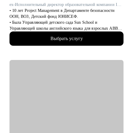
выделять среди команды, повышать и тд.)
ex-Исполнительный директор образовательной компании ITEC
• 10 лет Project Management в Департаменте безопасности
Кому могу помочь:
ООН, ВОЗ, Детский фонд ЮНИСЕФ.
• Студентам бакалавриата/магистратуры/аспирантуры
• Была Управляющей детского сада Sun School и
технических направлений;
Управляющей школы английского языка для взрослых ABBA
• Учащимся на онлайн-курсах для переквалификации (IT,
Centre.
Digital, Образование);
Выбрать услугу
• Закончила школу в Вашингтоне, США, высшее
• Junior/Middle/Senior-специалистам;
лингвистическое образование в ЧГУ, РФ.
• Middle и C-level менеджерам.
• Сейчас учусь в магистратуре МИП на практического
психолога и коуча.
• Основные направления:
• Создала два собственных бизнес-проекта с 0, вывела в "+" и
- IT (разработка, тестирование, администрирование,
продала как готовый успешный бизнес (студия красоты и
информационная безопасность),
школа английского языка для детей и взрослых).
- DataScience и аналитика, Машинное обучение и
• 10 лет управляла бизнесом в образовательной сфере (Центр
Компьютерное зрение,
дополнительного образования, частная школа и английский
- Digital (маркетологи, дизайнеры, исследователи, редакторы,
детский сад)
smm)
• Эксперт в области ведения бизнеса в образовательной
- Education Tech (Педагогические дизайнеры, методологи)
сфере.
- Managment (Project, Product, Operations, Middle & C-level)
• Провела 1000+ собеседований.
• Наняла и адаптировала 100+ сотрудников.
Про мой опыт:
• Преодолела свой личный стеклянный потолок и стала
С чем помогу:
Операционным директором после годового перерыва от full-