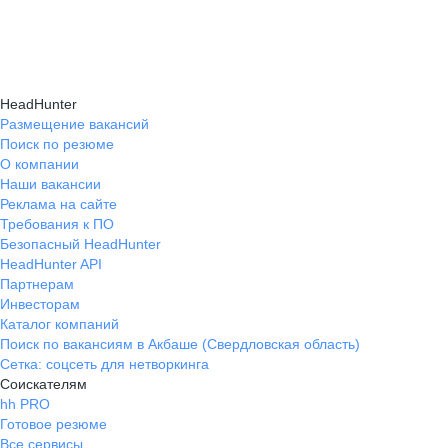
навыки, повышая шансы на успешное
текущем месте работы и о том, кому он будет
Репетиция собеседования на карьерном
трудоустройство.
полезен, с какими запросами работает.
маркетплейсе hh.ru проходит онлайн
Вы точно найдёте того, кто вам нужен!
в формате тренировки с карьерным экспертом,
HeadHunter
который моделирует интервью и дает
Размещение вакансий
Поиск по резюме
обратную связь по вашим ответам.
О компании
Наши вакансии
Реклама на сайте
Требования к ПО
Безопасный HeadHunter
HeadHunter API
Партнерам
Инвесторам
Каталог компаний
Поиск по вакансиям в Акбаше (Свердловская область)
Сетка: соцсеть для нетворкинга
Соискателям
hh PRO
Готовое резюме
Все сервисы