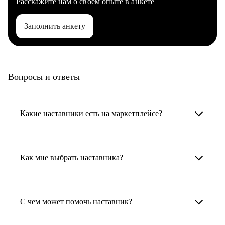
Расскажите нам о своем опыте в анкете
Заполнить анкету
Вопросы и ответы
Какие наставники есть на маркетплейсе?
Карьерные наставники — это HR-
специалисты, карьерные консультанты,
Как мне выбрать наставника?
психологи, резюмерайтеры и менторы.
Умный поиск поможет в три клика выбрать
Менторы работают в ИТ, дизайне, других
наставника для достижения вашей цели.
С чем может помочь наставник?
узкоспециализированных сферах. Они
помогут прокачать навыки, построить