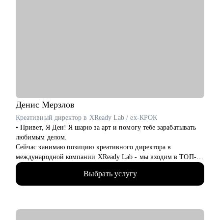
Денис
Мерзлов
Креативный директор в XReady Lab / ex-КРОК
• Привет, Я Ден! Я шарю за арт и помогу тебе зарабатывать
любимым делом.
Сейчас занимаю позицию креативного директора в
международной компании XReady Lab - мы входим в ТОП-3
разработчиков образовательных продуктов в VR и Web 3. Еще
Выбрать услугу
курирую направление цифровая мода в одной из
результативнейших и крутейших Школ Креативных
Индустрий в стране.
• 11 лет работаю с компьютерной графикой, более 6 -
руковожу арт-процессами и командами, 7 лет работаю с VR и