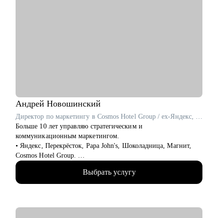
Андрей
Новошинский
Директор по маркетингу в Cosmos Hotel Group / ex-Яндекс, Перекрёсток, Papa John's
Больше 10 лет управляю стратегическим и
коммуникационным маркетингом.
• Яндекс, Перекрёсток, Papa John's, Шоколадница, Магнит,
Cosmos Hotel Group.
• ТОП 4 СМО рейтинга Коммерсантъ.
Выбрать услугу
• Два высших образования: МИСИ и Финансовая академия
при Правительстве РФ. Сертифицированный бизнес-трекер.
Ментор в проекте Phoenix Education.
• С 2019 года провел 1000+ часов личных консультаций.
• Веду проекты «Естественный маркетинг» и «Точка