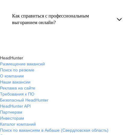
Консультация по выгоранию на работе
индивидуальные консультации онлайн.
текущем месте работы и о том, кому он будет
помогает понять причины эмоционального
полезен, с какими запросами работает.
Как справиться с профессиональным
истощения, разработать персональный план
выгоранием онлайн?
Вы точно найдёте того, кто вам нужен!
восстановления и снова обрести энергию
На платформе hh.ru вы можете получить
и мотивацию в профессиональной
онлайн-консультации экспертов, которые
деятельности.
научат вас эффективно справляться
HeadHunter
с профессиональным выгоранием,
Размещение вакансий
Поиск по резюме
восстанавливать баланс и достигать карьерных
О компании
целей без стресса.
Наши вакансии
Реклама на сайте
Требования к ПО
Безопасный HeadHunter
HeadHunter API
Партнерам
Инвесторам
Каталог компаний
Поиск по вакансиям в Акбаше (Свердловская область)