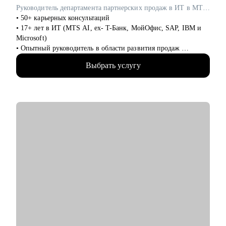
Как молодым специалистам, так и руководителям в сферах:
Руководитель департамента партнерских продаж в ИТ в MTS AI / ex-Т-Банк, Microsoft
• медицина (не фарма)
• 50+ карьерных консультаций
• образование
• 17+ лет в ИТ (MTS AI, ex- T-Банк, МойОфис, SAP, IBM и
• психология
Microsoft)
• бьюти-индустрия (индустрия красоты)
• Опытный руководитель в области развития продаж
• HR ( управление персоналом)
• Специализируюсь на запуске и масштабировании
• административный персонал
Выбрать услугу
партнёрских каналов с нуля для сложных решений (AI
• продажи
(искусственный интеллект), ERP (системы по управлению
• спорт
предприятиями), ML (машинное обучение)).
• HoReCa (индустрия гостеприимства)
• Принесла более 1 млрд руб. в пайплайн, построила сети из
• туризм
50+ партнёров
• Запустила с нуля 4 партнёрских канала SAP, IBM,
Тинькофф, MWS AI
• Эксперт в интеграции ИТ- продуктов в партнёрские
программы
• Магистр Менеджмента в РГУ Нефти и газа им.
И.М.Губкина
• Спикер ВШЭ в рамках курса «Технологическое
предпринимательство» от МТС
• Автор курса "Стратегия развития и построения с нуля
партнерского канала для ИТ-вендора"
• Обучилась менеджменту в Школе Ольги Соколовой