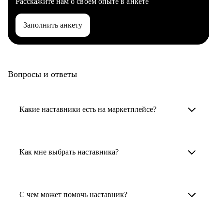
Расскажите нам о своем опыте в анкете
Заполнить анкету
Вопросы и ответы
Какие наставники есть на маркетплейсе?
Карьерные наставники — это HR-
специалисты, карьерные консультанты,
Как мне выбрать наставника?
психологи, резюмерайтеры и менторы.
Умный поиск поможет в три клика выбрать
Менторы работают в ИТ, дизайне, других
наставника для достижения вашей цели.
С чем может помочь наставник?
узкоспециализированных сферах. Они
помогут прокачать навыки, построить