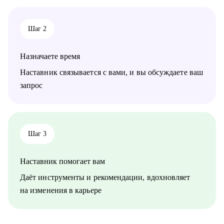
достижения.
Кому могу помочь:
Шаг 2
• Специалистам всех уровней в сфере образования и смежных
областей.
• Менеджерам по продажам и по работе с клиентами.
Назначаете время
• Руководителям бизнеса, отделов.
• Новичкам, кто только начинает свой путь.
Наставник связывается с вами, и вы обсуждаете ваш
• Опытным специалистам, которые хотят сделать шаг вперед в
запрос
своей карьере.
Шаг 3
Наставник помогает вам
Даёт инструменты и рекомендации, вдохновляет
на изменения в карьере