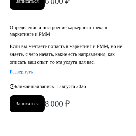
6 000
₽
Записаться
• Middle/senior специалистам в маркетинге и PMM для
получения консультаций по разного рода кейсам, по
выстраиваю карьерного.
Определение и построение карьерного трека в
• Всем, кто точно понимает, что хочет попасть в Digital-
маркетинге и PMM
маркетинг и PMM, но не знает, какие бывают направления,
с чего можно начать, в какую сторону двигаться.
Если вы мечтаете попасть в маркетинг и PMM, но не
знаете, с чего начать, какие есть направления, как
описать ваш опыт, то эта услуга для вас.
Развернуть
Ближайшая запись
11 августа 2026
8 000
₽
Записаться