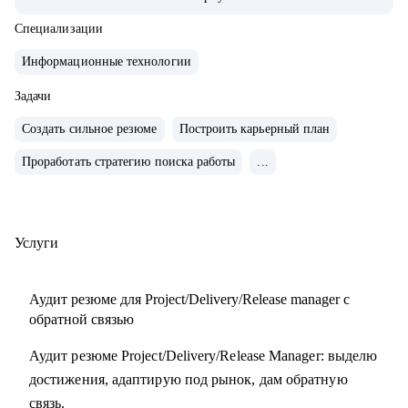
• Обучение и сертификаты:
• 2024 — ITSM. Основы управления ИТ-услугами
Специализации
• 2023 — «Поколение Python: курс для продвинутых»
Информационные технологии
• 2022 — «Поколение Python: курс для начинающих»
• 2021 — Kanban System Design, Professional Scrum Master
Задачи
Создать сильное резюме
Построить карьерный план
С чем помогу:
Проработать стратегию поиска работы
...
• Аудит резюме для Project / Delivery / Release Manager
• Карьерный трек и цель
• Подготовка к собеседованиям
• Переход в управление из разработки / аналитики /
Услуги
тестирования
Аудит резюме для Project/Delivery/Release manager с
Кому могу помочь:
обратной связью
• Project / Delivery / Release менеджерам, которые хотят
Аудит резюме Project/Delivery/Release Manager: выделю
усилить резюме, поднять отклики и двигаться к более
достижения, адаптирую под рынок, дам обратную
сильным компаниям.
связь.
• Системным и продуктовым аналитикам, разработчикам и