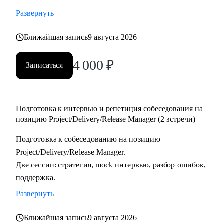
тестировщикам, которые планируют переход в управление
Развернуть
проектами или релизами.
• Тимлидам и начинающим менеджерам, которым нужен
Ближайшая запись
9 августа 2026
внешний взгляд на резюме, карьерный трек и точки роста.
4 000
₽
• IT-специалистам, которые хотят системно подойти к
Записаться
карьере, а не просто “стрелять откликами” в разные
стороны.
Подготовка к интервью и репетиция собеседования на
позицию Project/Delivery/Release Manager (2 встречи)
Подготовка к собеседованию на позицию
Project/Delivery/Release Manager.
Две сессии: стратегия, mock-интервью, разбор ошибок,
поддержка.
Развернуть
Ближайшая запись
9 августа 2026