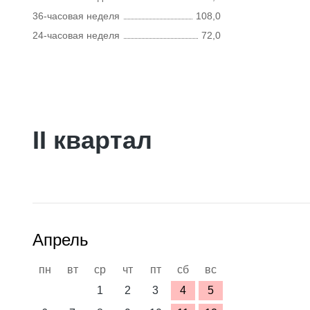
36-часовая неделя
108,0
24-часовая неделя
72,0
II квартал
Апрель
пн
вт
ср
чт
пт
сб
вс
1
2
3
4
5