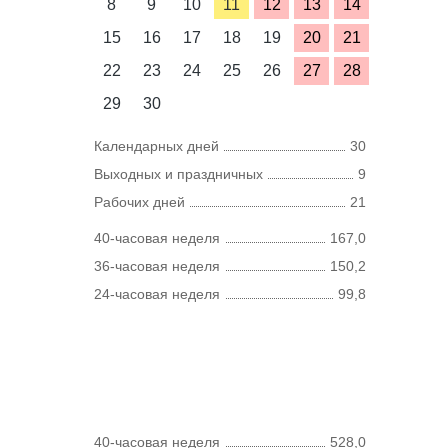
8
9
10
11
12
13
14
15
16
17
18
19
20
21
22
23
24
25
26
27
28
29
30
Календарных дней
30
Выходных и праздничных
9
Рабочих дней
21
40-часовая неделя
167,0
36-часовая неделя
150,2
24-часовая неделя
99,8
40-часовая неделя
528,0