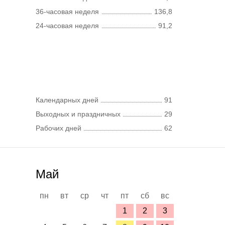
36-часовая неделя
136,8
24-часовая неделя
91,2
Календарных дней
91
Выходных и праздничных
29
Рабочих дней
62
Май
пн
вт
ср
чт
пт
сб
вс
1
2
3