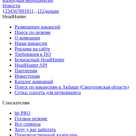
Календарь мероприятий
Новости
1
2
3
4
5
6
7
8
9
10
11
...
112
дальше
HeadHunter
Размещение вакансий
Поиск по резюме
О компании
Наши вакансии
Реклама на сайте
Требования к ПО
Безопасный HeadHunter
HeadHunter API
Партнерам
Инвесторам
Каталог компаний
Поиск по вакансиям в Акбаше (Свердловская область)
Сетка: соцсеть для нетворкинга
Соискателям
hh PRO
Готовое резюме
Все сервисы
Хочу у вас работать
Производственный календарь