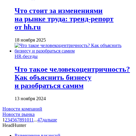
Что стоит за изменениями
на рынке труда: тренд-репорт
от hh.ru
18 ноября 2025
HR-беседы
Что такое человеко­центричность?
Как объяснить бизнесу
и разобраться самим
13 ноября 2024
Новости компаний
Новости рынка
1
2
3
4
5
6
7
8
9
10
11
...
47
дальше
HeadHunter
Размещение вакансий