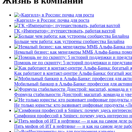
Жизнь в компании
«Каргилл» в России: почва для роста
ГК «Император»: путешествовать, работая вахтой
Больше чем работа: как устроены сообщества Билайна
Немалый бизнес: как менеджеры ММБ Альфа-Банка помо
Помощь не по скрипту: 5 историй поддержки и представ
Как работают в контакт-центре Альфа-Банка: богатый жи
Мобильный банкир в Альфа-Банке: профессия для актив
Формула стабильности Донстрой: масштаб, команда и уве
Не только юристы: кто развивает цифровые продукты «Ле
Симфония профессий в Sminex: почему здесь интересно н
Пять мифов об ИТ в нефтянке — и как на самом деле работ