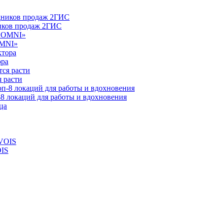
ников продаж 2ГИС
OMNI»
ора
 расти
-8 локаций для работы и вдохновения
OIS