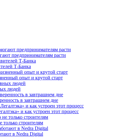
гают предпринимателям расти
ителей Т-Банка
зненный опыт и крутой старт
ных людей
ренность в завтрашнем дне
галтэка» и как устроен этот процесс
е только строителям
ают в Nedra Digital