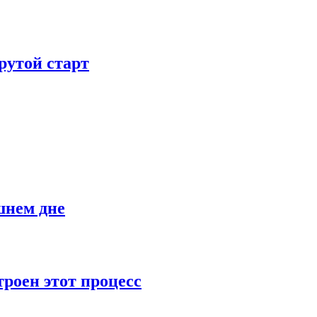
рутой старт
шнем дне
роен этот процесс