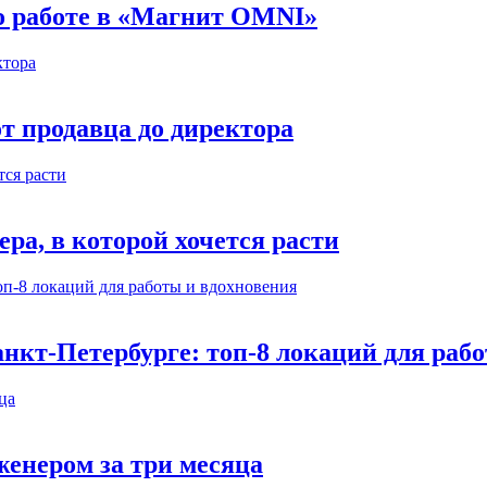
 о работе в «Магнит OMNI»
т продавца до директора
а, в которой хочется расти
нкт-Петербурге: топ-8 локаций для раб
енером за три месяца