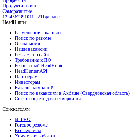
Профессии
Продуктивность
Саморазвитие
1
2
3
4
5
6
7
8
9
10
11
...
211
дальше
HeadHunter
Размещение вакансий
Поиск по резюме
О компании
Наши вакансии
Реклама на сайте
Требования к ПО
Безопасный HeadHunter
HeadHunter API
Партнерам
Инвесторам
Каталог компаний
Поиск по вакансиям в Акбаше (Свердловская область)
Сетка: соцсеть для нетворкинга
Соискателям
hh PRO
Готовое резюме
Все сервисы
Хочу у вас работать