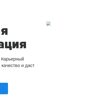
ая
ация
 Карьерный
о качество и даст