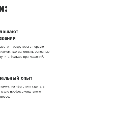
и:
глашают
ования
 смотрят рекрутеры в первую
скажем, как заполнить основные
лучить больше приглашений.
мальный опыт
кажут, на чём стоит сделать
ас мало профессионального
 вовсе.