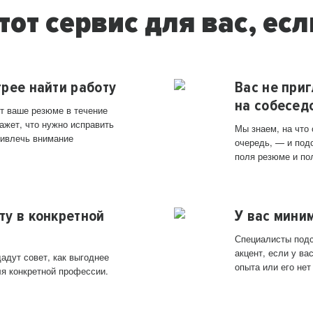
тот сервис для вас, есл
трее найти работу
Вас не при
на собесед
т ваше резюме в течение
ажет, что нужно исправить
Мы знаем, на что
ривлечь внимание
очередь, — и под
поля резюме и по
ту в конкретной
У вас мини
Специалисты подс
акцент, если у в
адут совет, как выгоднее
опыта или его нет
ля конкретной профессии.