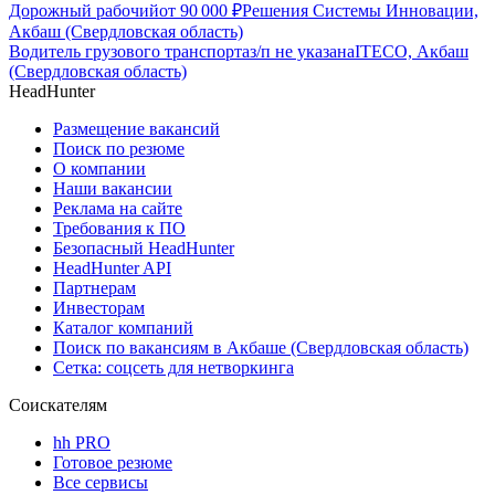
Дорожный рабочий
от
90 000
₽
Решения Системы Инновации,
Акбаш (Свердловская область)
Водитель грузового транспорта
з/п не указана
ITECO, Акбаш
(Свердловская область)
HeadHunter
Размещение вакансий
Поиск по резюме
О компании
Наши вакансии
Реклама на сайте
Требования к ПО
Безопасный HeadHunter
HeadHunter API
Партнерам
Инвесторам
Каталог компаний
Поиск по вакансиям в Акбаше (Свердловская область)
Сетка: соцсеть для нетворкинга
Соискателям
hh PRO
Готовое резюме
Все сервисы