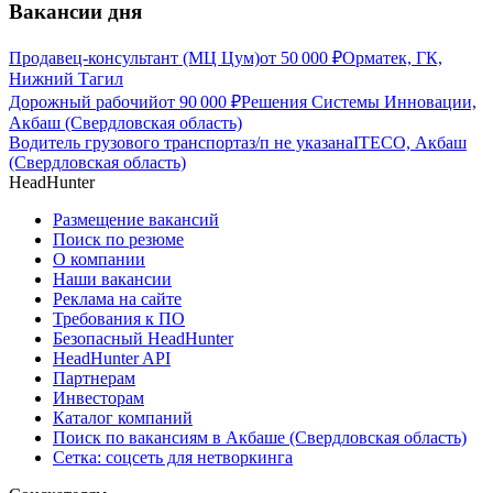
Вакансии дня
Продавец-консультант (МЦ Цум)
от
50 000
₽
Орматек, ГК,
Нижний Тагил
Дорожный рабочий
от
90 000
₽
Решения Системы Инновации,
Акбаш (Свердловская область)
Водитель грузового транспорта
з/п не указана
ITECO, Акбаш
(Свердловская область)
HeadHunter
Размещение вакансий
Поиск по резюме
О компании
Наши вакансии
Реклама на сайте
Требования к ПО
Безопасный HeadHunter
HeadHunter API
Партнерам
Инвесторам
Каталог компаний
Поиск по вакансиям в Акбаше (Свердловская область)
Сетка: соцсеть для нетворкинга