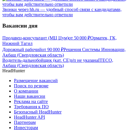
Звонки через hh.ru — удобный способ связи с кандидатами,
чтобы вам действительно ответили
Вакансии дня
Продавец-консультант (МЦ Цум)
от
50 000
₽
Орматек, ГК,
Нижний Тагил
Дорожный рабочий
от
90 000
₽
Решения Системы Инновации,
Акбаш (Свердловская область)
Водитель-дальнобойщик (кат. CE)
з/п не указана
ITECO,
Акбаш (Свердловская область)
HeadHunter
Размещение вакансий
Поиск по резюме
О компании
Наши вакансии
Реклама на сайте
Требования к ПО
Безопасный HeadHunter
HeadHunter API
Партнерам
Инвесторам