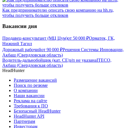
Как предпринимателю описать свою компанию на hh.ru,
чтобы получить больше откликов
Вакансии дня
Продавец-консультант (МЦ Цум)
от
50 000
₽
Орматек, ГК,
Нижний Тагил
Дорожный рабочий
от
90 000
₽
Решения Системы Инновации,
Акбаш (Свердловская область)
Водитель-дальнобойщик (кат. CE)
з/п не указана
ITECO,
Акбаш (Свердловская область)
HeadHunter
Размещение вакансий
Поиск по резюме
О компании
Наши вакансии
Реклама на сайте
Требования к ПО
Безопасный HeadHunter
HeadHunter API
Партнерам
Инвесторам