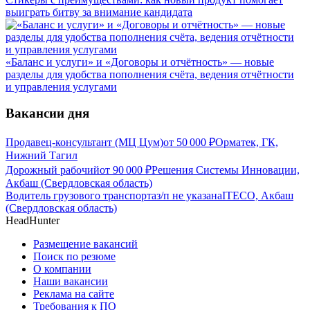
выиграть битву за внимание кандидата
«Баланс и услуги» и «Договоры и отчётность» — новые
разделы для удобства пополнения счёта, ведения отчётности
и управления услугами
Вакансии дня
Продавец-консультант (МЦ Цум)
от
50 000
₽
Орматек, ГК,
Нижний Тагил
Дорожный рабочий
от
90 000
₽
Решения Системы Инновации,
Акбаш (Свердловская область)
Водитель грузового транспорта
з/п не указана
ITECO, Акбаш
(Свердловская область)
HeadHunter
Размещение вакансий
Поиск по резюме
О компании
Наши вакансии
Реклама на сайте
Требования к ПО