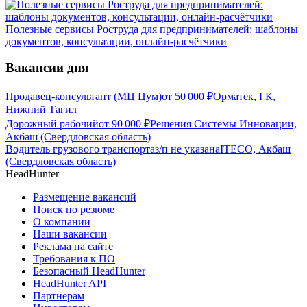
Полезные сервисы Роструда для предпринимателей: шаблоны
документов, консультации, онлайн-расчётчики
Вакансии дня
Продавец-консультант (МЦ Цум)
от
50 000
₽
Орматек, ГК,
Нижний Тагил
Дорожный рабочий
от
90 000
₽
Решения Системы Инновации,
Акбаш (Свердловская область)
Водитель грузового транспорта
з/п не указана
ITECO, Акбаш
(Свердловская область)
HeadHunter
Размещение вакансий
Поиск по резюме
О компании
Наши вакансии
Реклама на сайте
Требования к ПО
Безопасный HeadHunter
HeadHunter API
Партнерам