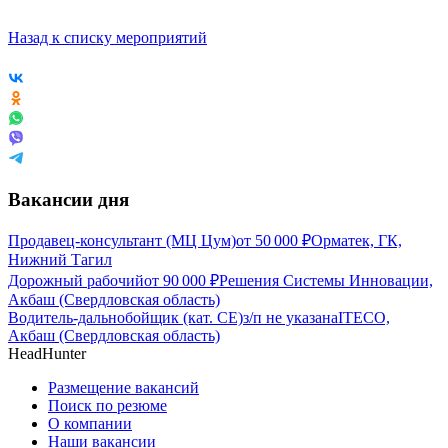
Назад к списку мероприятий
Вакансии дня
Продавец-консультант (МЦ Цум)
от
50 000
₽
Орматек, ГК,
Нижний Тагил
Дорожный рабочий
от
90 000
₽
Решения Системы Инновации,
Акбаш (Свердловская область)
Водитель-дальнобойщик (кат. CE)
з/п не указана
ITECO,
Акбаш (Свердловская область)
HeadHunter
Размещение вакансий
Поиск по резюме
О компании
Наши вакансии