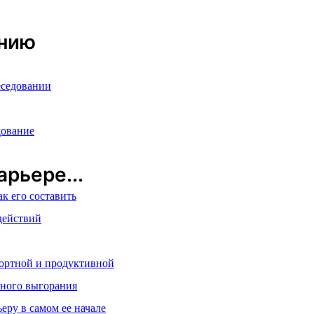
анию
еседовании
дование
рьере...
ак его составить
действий
фортной и продуктивной
ьного выгорания
еру в самом ее начале