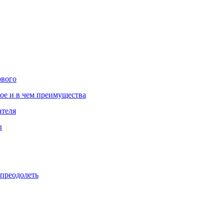
ового
ое и в чем преимущества
ателя
ы
 преодолеть