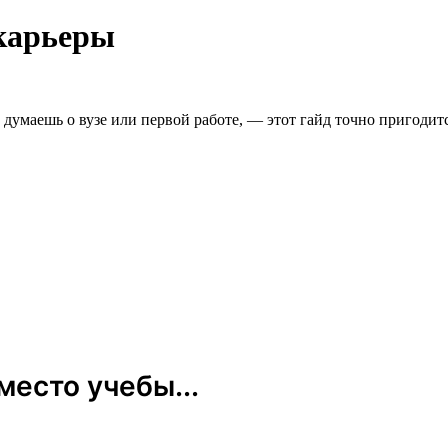
 карьеры
умаешь о вузе или первой работе, — этот гайд точно пригодитс
есто учебы...