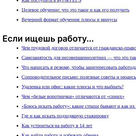
Как поступить в вуз без ЕГЭ
Целевое обучение: что это такое и как его получить
Вечерний формат обучения: плюсы и минусы
Если ищешь работу...
Чем трудовой договор отличается от гражданско-прав
Самозанятость для несовершеннолетних — что это так
Что написать в резюме, чтобы заинтересовать работод
Сопроводительное письмо: полезные советы и нюанс
Удаленка или офис: какие плюсы и что выбрать?
Чем «белые воротнички» отличаются от «синих»
«Боюсь искать работу»: какие страхи бывают и как их
Где и как искать подходящую стажировку
Как устроиться на работу в 14 лет
Как найти работу и избежать обмана