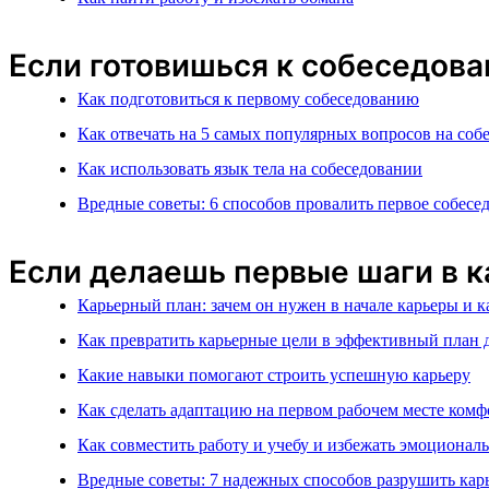
Если готовишься к собеседов
Как подготовиться к первому собеседованию
Как отвечать на 5 самых популярных вопросов на соб
Как использовать язык тела на собеседовании
Вредные советы: 6 способов провалить первое собесе
Если делаешь первые шаги в ка
Карьерный план: зачем он нужен в начале карьеры и к
Как превратить карьерные цели в эффективный план 
Какие навыки помогают строить успешную карьеру
Как сделать адаптацию на первом рабочем месте ком
Как совместить работу и учебу и избежать эмоционал
Вредные советы: 7 надежных способов разрушить карь