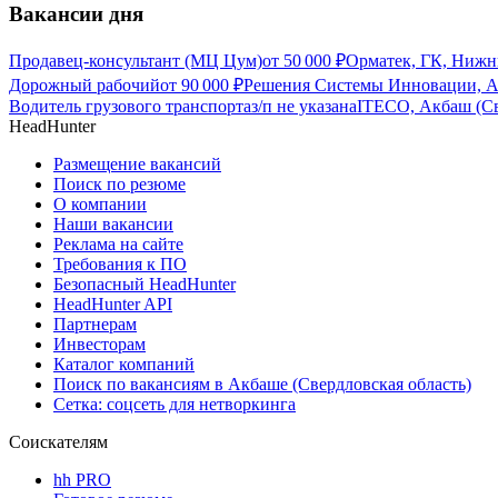
Вакансии дня
Продавец-консультант (МЦ Цум)
от
50 000
₽
Орматек, ГК, Нижн
Дорожный рабочий
от
90 000
₽
Решения Системы Инновации, Ак
Водитель грузового транспорта
з/п не указана
ITECO, Акбаш (Св
HeadHunter
Размещение вакансий
Поиск по резюме
О компании
Наши вакансии
Реклама на сайте
Требования к ПО
Безопасный HeadHunter
HeadHunter API
Партнерам
Инвесторам
Каталог компаний
Поиск по вакансиям в Акбаше (Свердловская область)
Сетка: соцсеть для нетворкинга
Соискателям
hh PRO