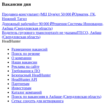
Вакансии дня
Продавец-консультант (МЦ Цум)
от
50 000
₽
Орматек, ГК,
Нижний Тагил
Дорожный рабочий
от
90 000
₽
Решения Системы Инновации,
Акбаш (Свердловская область)
Водитель грузового транспорта
з/п не указана
ITECO, Акбаш
(Свердловская область)
HeadHunter
Размещение вакансий
Поиск по резюме
О компании
Наши вакансии
Реклама на сайте
Требования к ПО
Безопасный HeadHunter
HeadHunter API
Партнерам
Инвесторам
Каталог компаний
Поиск по вакансиям в Акбаше (Свердловская область)
Сетка: соцсеть для нетворкинга