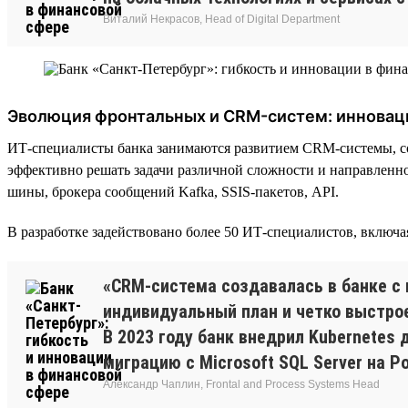
Виталий Некрасов, Head of Digital Department
Эволюция фронтальных и CRM-систем: инновац
ИТ-специалисты банка занимаются развитием CRM-системы, с
эффективно решать задачи различной сложности и направленно
шины, брокера сообщений Kafka, SSIS-пакетов, API.
В разработке задействовано более 50 ИТ-специалистов, включ
«CRM-система создавалась в банке с 
индивидуальный план и четко выстро
В 2023 году банк внедрил Kubernetes
миграцию с Microsoft SQL Server на P
Александр Чаплин, Frontal and Process Systems Head