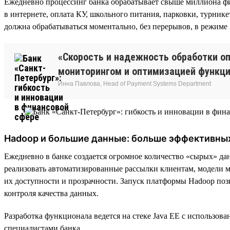
Ежедневно процессинг банка обрабатывает свыше миллиона фи
в интернете, оплата КУ, школьного питания, парковки, турник
должна обрабатываться моментально, без перерывов, в режиме 
«Скорость и надежность обработки о
мониторингом и оптимизацией функци
Инна Павлова, Head of Payment Systems Department
Hadoop и большие данные: больше эффективны
Ежедневно в банке создается огромное количество «сырых» д
реализовать автоматизированные рассылки клиентам, модели м
их доступности и прозрачности. Запуск платформы Hadoop позв
контроля качества данных.
Разработка функционала ведется на стеке Java EE с использов
специалистами банка.