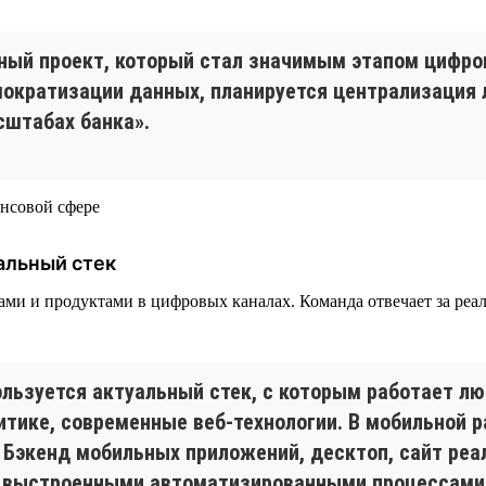
ный проект, который стал значимым этапом цифр
емократизации данных, планируется централизаци
сштабах банка».
альный стек
висами и продуктами в цифровых каналах. Команда отвечает за р
льзуется актуальный стек, с которым работает лю
алитике, современные веб-технологии. В мобильной
on. Бэкенд мобильных приложений, десктоп, сайт р
 с выстроенными автоматизированными процессами 