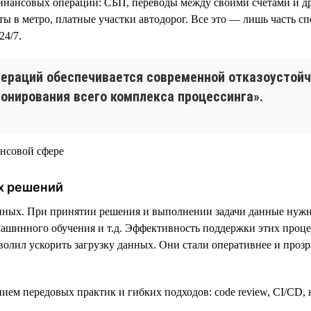
нансовых операций: СБП, переводы между своими счетами и др
еты в метро, платные участки автодорог. Все это — лишь часть 
24/7.
пераций обеспечивается современной отказоустой
онирования всего комплекса процессинга».
х решений
анных. При принятии решения и выполнении задачи данные нужн
ашинного обучения и т.д. Эффективность поддержки этих процес
олил ускорить загрузку данных. Они стали оперативнее и прозр
анием передовых практик и гибких подходов: code review, CI/CD