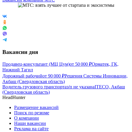
Вакансии дня
Продавец-консультант (МЦ Цум)
от
50 000
₽
Орматек, ГК,
Нижний Тагил
Дорожный рабочий
от
90 000
₽
Решения Системы Инновации,
Акбаш (Свердловская область)
Водитель грузового транспорта
з/п не указана
ITECO, Акбаш
(Свердловская область)
HeadHunter
Размещение вакансий
Поиск по резюме
О компании
Наши вакансии
Реклама на сайте