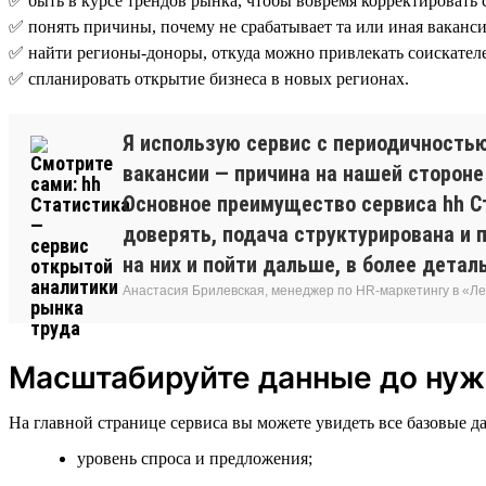
✅ быть в курсе трендов рынка, чтобы вовремя корректировать 
✅ понять причины, почему не срабатывает та или иная ваканси
✅ найти регионы-доноры, откуда можно привлекать соискател
✅ спланировать открытие бизнеса в новых регионах.
Я использую сервис с периодичностью
вакансии — причина на нашей стороне 
Основное преимущество сервиса hh C
доверять, подача структурирована и
на них и пойти дальше, в более детал
Анастасия Брилевская, менеджер по HR-маркетингу в «Л
Масштабируйте данные до нуж
На главной странице сервиса вы можете увидеть все базовые 
уровень спроса и предложения;