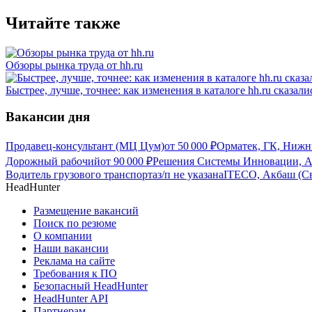
Читайте также
Обзоры рынка труда от hh.ru
Быстрее, лучше, точнее: как изменения в каталоге hh.ru сказал
Вакансии дня
Продавец-консультант (МЦ Цум)
от
50 000
₽
Орматек, ГК, Нижн
Дорожный рабочий
от
90 000
₽
Решения Системы Инновации, Ак
Водитель грузового транспорта
з/п не указана
ITECO, Акбаш (Св
HeadHunter
Размещение вакансий
Поиск по резюме
О компании
Наши вакансии
Реклама на сайте
Требования к ПО
Безопасный HeadHunter
HeadHunter API
Партнерам