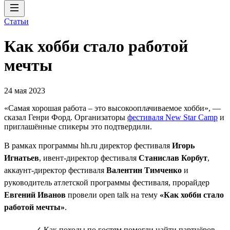
Статьи
Как хобби стало работой
мечты
24 мая 2023
«Самая хорошая работа – это высокооплачиваемое хобби», —
сказал Генри Форд. Организаторы
фестиваля New Star Camp
и
приглашённые спикеры это подтвердили.
В рамках программы hh.ru директор фестиваля
Игорь
Игнатьев
, ивент-директор фестиваля
Станислав Корбут
,
аккаунт-директор фестиваля
Валентин Тимченко
и
руководитель атлетской программы фестиваля, прорайдер
Евгений Иванов
провели open talk на тему
«Как хобби стало
работой мечты»
.
✓ Как походы по гостям помогли найти партнёров