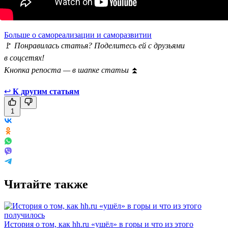
Больше о самореализации и саморазвитии
🚩
Понравилась статья? Поделитесь ей с друзьями
в соцсетях!
Кнопка репоста — в шапке статьи
⏫
↩
К другим статьям
1
Читайте также
История о том, как hh.ru «ушёл» в горы и что из этого