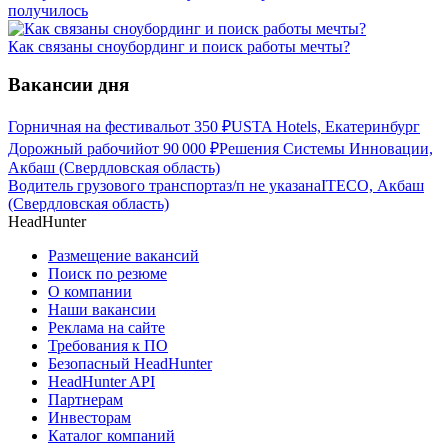
получилось
Как связаны сноубординг и поиск работы мечты?
Вакансии дня
Горничная на фестиваль
от
350
₽
USTA Hotels, Екатеринбург
Дорожный рабочий
от
90 000
₽
Решения Системы Инновации,
Акбаш (Свердловская область)
Водитель грузового транспорта
з/п не указана
ITECO, Акбаш
(Свердловская область)
HeadHunter
Размещение вакансий
Поиск по резюме
О компании
Наши вакансии
Реклама на сайте
Требования к ПО
Безопасный HeadHunter
HeadHunter API
Партнерам
Инвесторам
Каталог компаний