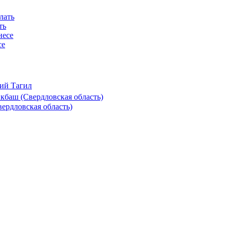
ть
се
ий Тагил
баш (Свердловская область)
ердловская область)