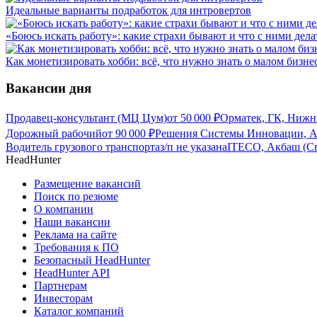
Идеальные варианты подработок для интровертов
«Боюсь искать работу»: какие страхи бывают и что с ними дела
Как монетизировать хобби: всё, что нужно знать о малом бизне
Вакансии дня
Продавец-консультант (МЦ Цум)
от
50 000
₽
Орматек, ГК, Нижн
Дорожный рабочий
от
90 000
₽
Решения Системы Инновации, Ак
Водитель грузового транспорта
з/п не указана
ITECO, Акбаш (Св
HeadHunter
Размещение вакансий
Поиск по резюме
О компании
Наши вакансии
Реклама на сайте
Требования к ПО
Безопасный HeadHunter
HeadHunter API
Партнерам
Инвесторам
Каталог компаний