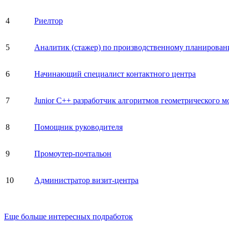
4
Риелтор
5
Аналитик (стажер) по производственному планирова
6
Начинающий специалист контактного центра
7
Junior C++ разработчик алгоритмов геометрического 
8
Помощник руководителя
9
Промоутер-почтальон
10
Администратор визит-центра
Еще больше интересных подработок