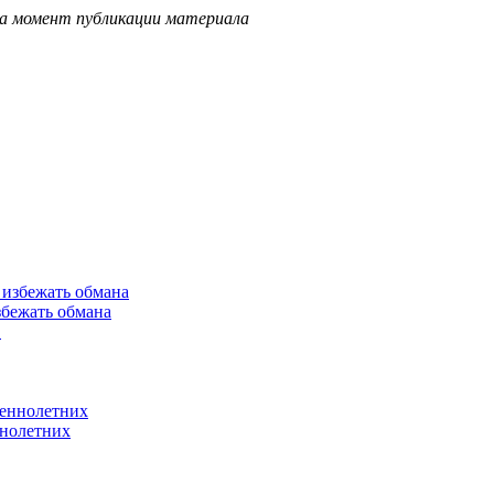
на момент публикации материала
збежать обмана
ннолетних