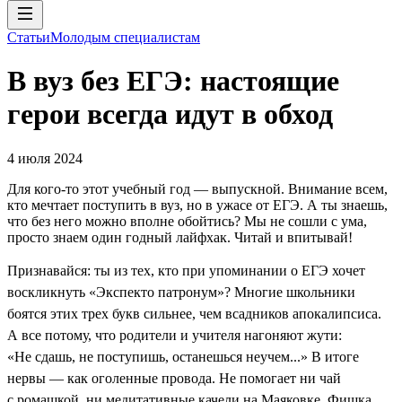
Статьи
Молодым специалистам
В вуз без ЕГЭ: настоящие
герои всегда идут в обход
4 июля 2024
Для кого-то этот учебный год — выпускной. Внимание всем,
кто мечтает поступить в вуз, но в ужасе от ЕГЭ. А ты знаешь,
что без него можно вполне обойтись? Мы не сошли с ума,
просто знаем один годный лайфхак. Читай и впитывай!
Признавайся: ты из тех, кто при упоминании о ЕГЭ хочет
воскликнуть «Экспекто патронум»? Многие школьники
боятся этих трех букв сильнее, чем всадников апокалипсиса.
А все потому, что родители и учителя нагоняют жути:
«Не сдашь, не поступишь, останешься неучем...» В итоге
нервы — как оголенные провода. Не помогает ни чай
с ромашкой, ни медитативные качели на Маяковке. Фишка