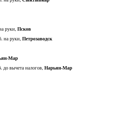
 на руки,
Псков
б. на руки,
Петрозаводск
ьян-Мар
б. до вычета налогов,
Нарьян-Мар