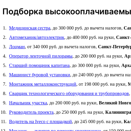
Подборка высокооплачиваемых
Медицинская сестра
, до 300 000 руб. до вычета налогов,
Сан
Автомеханик/автоэлектрик
, до 400 000 руб. на руки,
Санкт-
Лоцман
, от 340 000 руб. до вычета налогов,
Санкт-Петербу
Оператор ленточной пилорамы
, до 200 000 руб. на руки,
Ар
Старший помощник капитана
, до 300 000 руб. на руки,
Арх
Машинист буровой установки
, до 240 000 руб. до вычета н
Монтажник металлоконструкций
, от 198 000 руб. на руки,
М
Сварщик технологического оборудования и трубопроводов
,
Начальник участка
, до 200 000 руб. на руки,
Великий Новг
Руководитель проекта
, до 250 000 руб. на руки,
Калинингр
Водитель на Iveco с площадкой
, до 245 000 руб. на руки,
Ка
Механик — аудитор по ремонту спецтехники
, от 150 000 ру