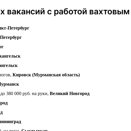
 вакансий с работой вахтовым
кт-Петербург
Петербург
рг
хангельск
ангельск
алогов,
Кировск (Мурманская область)
урманск
 до 380 000 руб. на руки,
Великий Новгород
ород
ад
лининград
б. на руки,
Сыктывкар