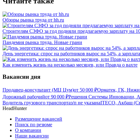
Читайте также
Обзоры рынка труда от hh.ru
Строителям СЗФО за год подняли предлагаемую зарплату на 10
Пандемия рынка труда. Новые грани
День энергетика: спрос на работников вырос на 54%, а зарплат
Как изменить жизнь на несколько месяцев, или Правда о вахте
Вакансии дня
Продавец-консультант (МЦ Цум)
от
50 000
₽
Орматек, ГК, Нижн
Дорожный рабочий
от
90 000
₽
Решения Системы Инновации, Ак
Водитель грузового транспорта
з/п не указана
ITECO, Акбаш (Св
HeadHunter
Размещение вакансий
Поиск по резюме
О компании
Наши вакансии