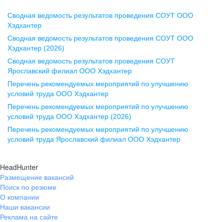
Сводная ведомость результатов проведения СОУТ ООО
Воронеж
Хэдхантер
Сводная ведомость результатов проведения СОУТ ООО
ул. Комиссаржевской, д. 10,
Хэдхантер (2026)
офис 1212
Сводная ведомость результатов проведения СОУТ
+7 473 280-05-05
Ярославский филиал ООО Хэдхантер
pr@vrn.hh.ru
Перечень рекомендуемых мероприятий по улучшению
условий труда ООО Хэдхантер
Казань
Перечень рекомендуемых мероприятий по улучшению
ул. Спартаковская, д. 2А, этаж 3,
условий труда ООО Хэдхантер (2026)
помещение 15
Перечень рекомендуемых мероприятий по улучшению
условий труда Ярославский филиал ООО Хэдхантер
+7 843 212-12-50
pr@kzn.hh.ru
HeadHunter
Размещение вакансий
Екатеринбург
Поиск по резюме
ул. Боевых Дружин, стр. 20,
О компании
5 этаж, офис 505, 521
Наши вакансии
Реклама на сайте
+7 343 226-79-99