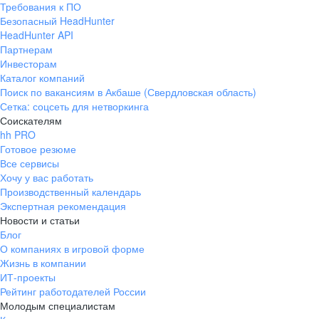
Требования к ПО
pr@ural.hh.ru
Безопасный HeadHunter
HeadHunter API
Краснодар
Партнерам
Инвесторам
ул. Янковского, д. 169, 7 этаж,
Каталог компаний
706 каб.
Поиск по вакансиям в Акбаше (Свердловская область)
+7 861 205-55-57
Сетка: соцсеть для нетворкинга
pr@krd.hh.ru
Соискателям
hh PRO
Готовое резюме
Владивосток
Все сервисы
пер. Ланинский д. 4, офис 3.4
Хочу у вас работать
Производственный календарь
+7 423 202-33-28
Экспертная рекомендация
pr@dv.hh.ru
Новости и статьи
Блог
Новосибирск
О компаниях в игровой форме
Жизнь в компании
ул. Большевистская, д. 35,
ИТ-проекты
помещение 21
Рейтинг работодателей России
+7 383 207-94-64
Молодым специалистам