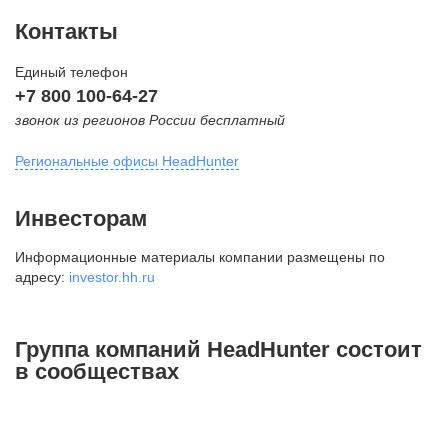
Контакты
Единый телефон
+7 800 100-64-27
звонок из регионов России бесплатный
Региональные офисы HeadHunter
Москва
Инвесторам
внутригородская территория
Информационные материалы компании размещены по
Муниципальный округ Тверской,
адресу:
investor.hh.ru
2-я Брестская ул., д. 48,
помещение 25
+7 495 974-64-27
Группа компаний HeadHunter состоит
+7 495 980-64-27
в сообществах
+7 495 134-92-24
press@hh.ru