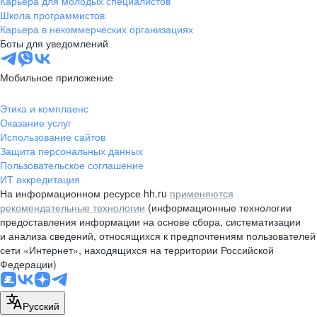
Карьера для молодых специалистов
pr@nsk.hh.ru
Школа программистов
Карьера в некоммерческих организациях
Минск
Боты для уведомлений
пр-т Дзержинского, д. 57,
10 этаж, помещение 45-1
Мобильное приложение
+375 (17)
336-03-02
Этика и комплаенс
pr@rabota.by
Оказание услуг
Использование сайтов
Алматы
Защита персональных данных
Пользовательское соглашение
пр. Абая, д. 151, БЦ Алатау,
ИТ аккредитация
12 этаж, офис 1209
На информационном ресурсе hh.ru
применяются
+7 727 232-13-13
рекомендательные технологии
(информационные технологии
pr@headhunter.com.kz
предоставления информации на основе сбора, систематизации
и анализа сведений, относящихся к предпочтениям пользователей
сети «Интернет», находящихся на территории Российской
Федерации)
Русский