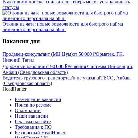
В активном поиске: соискатели теперь могут устанавливать
статусы
Отклик из чата: новые возможности для быстрого найма
линейного персонала на hh.ru
Вакансии дня
Продавец-консультант (МЦ Цум)
от
50 000
₽
Орматек, ГК,
Нижний Тагил
Дорожный рабочий
от
90 000
₽
Решения Системы Инновации,
Акбаш (Свердловская область)
Водитель грузового транспорта
з/п не указана
ITECO, Акбаш
(Свердловская область)
HeadHunter
Размещение вакансий
Поиск по резюме
О компании
Наши вакансии
Реклама на сайте
Требования к ПО
Безопасный HeadHunter