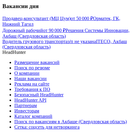
Вакансии дня
Продавец-консультант (МЦ Цум)
от
50 000
₽
Орматек, ГК,
Нижний Тагил
Дорожный рабочий
от
90 000
₽
Решения Системы Инновации,
Акбаш (Свердловская область)
Водитель грузового транспорта
з/п не указана
ITECO, Акбаш
(Свердловская область)
HeadHunter
Размещение вакансий
Поиск по резюме
О компании
Наши вакансии
Реклама на сайте
Требования к ПО
Безопасный HeadHunter
HeadHunter API
Партнерам
Инвесторам
Каталог компаний
Поиск по вакансиям в Акбаше (Свердловская область)
Сетка: соцсеть для нетворкинга