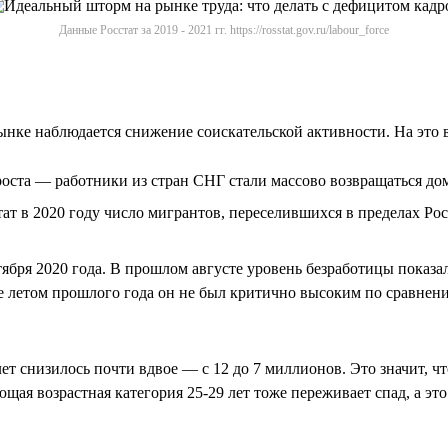
Данные Росстат за 2019 - 2021 гг. https://rosstat.gov.ru/labour_force
ынке наблюдается снижение соискательской активности. На это в
оста — работники из стран СНГ стали массово возвращаться до
т в 2020 году число мигрантов, переселившихся в пределах Росси
ября 2020 года. В прошлом августе уровень безработицы показал 
аже летом прошлого года он не был критично высоким по сравне
 лет снизилось почти вдвое — с 12 до 7 миллионов. Это значит, ч
ая возрастная категория 25-29 лет тоже переживает спад, а эт