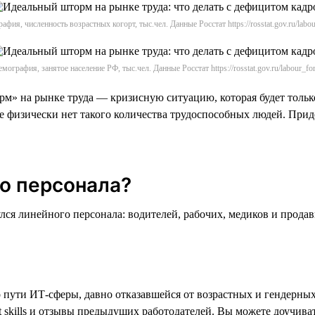
афия, численность возрастных когорт, тыс.чел. Данные Росстат https://rosstat.gov.ru/labou
мография, занятое население РФ, тыс.чел. Данные Росстат https://rosstat.gov.ru/labour_fo
м» на рынке труда — кризисную ситуацию, которая будет тольк
не физически нет такого количества трудоспособных людей. Прид
го персонала?
лся линейного персонала: водителей, рабочих, медиков и продав
пути ИТ-сферы, давно отказавшейся от возрастных и гендерных 
t skills и отзывы предыдущих работодателей. Вы можете доучива