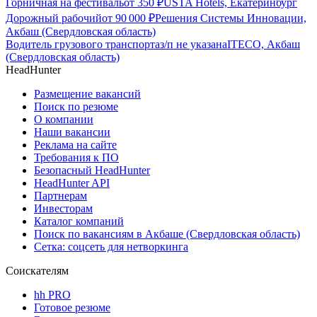
Горничная на фестиваль
от
350
₽
USTA Hotels, Екатеринбург
Дорожный рабочий
от
90 000
₽
Решения Системы Инновации,
Акбаш (Свердловская область)
Водитель грузового транспорта
з/п не указана
ITECO, Акбаш
(Свердловская область)
HeadHunter
Размещение вакансий
Поиск по резюме
О компании
Наши вакансии
Реклама на сайте
Требования к ПО
Безопасный HeadHunter
HeadHunter API
Партнерам
Инвесторам
Каталог компаний
Поиск по вакансиям в Акбаше (Свердловская область)
Сетка: соцсеть для нетворкинга
Соискателям
hh PRO
Готовое резюме