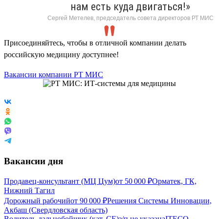
нам есть куда двигаться!»
Сергей Метелев, председатель совета директоров РТ МИС
Присоединяйтесь, чтобы в отличной компании делать
российскую медицину доступнее!
Вакансии компании РТ МИС
Вакансии дня
Продавец-консультант (МЦ Цум)
от
50 000
₽
Орматек, ГК,
Нижний Тагил
Дорожный рабочий
от
90 000
₽
Решения Системы Инновации,
Акбаш (Свердловская область)
Водитель-дальнобойщик (кат. CE)
з/п не указана
ITECO,