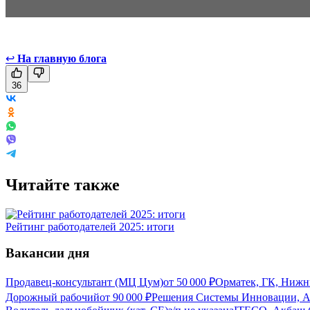
↩
На главную блога
36
Читайте также
Рейтинг работодателей 2025: итоги
Вакансии дня
Продавец-консультант (МЦ Цум)
от
50 000
₽
Орматек, ГК, Нижн
Дорожный рабочий
от
90 000
₽
Решения Системы Инновации, Ак