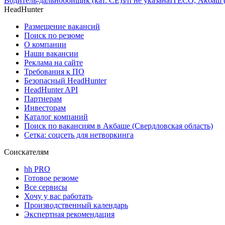
Водитель-дальнобойщик (кат. CE)
з/п не указана
ITECO, Акбаш (
HeadHunter
Размещение вакансий
Поиск по резюме
О компании
Наши вакансии
Реклама на сайте
Требования к ПО
Безопасный HeadHunter
HeadHunter API
Партнерам
Инвесторам
Каталог компаний
Поиск по вакансиям в Акбаше (Свердловская область)
Сетка: соцсеть для нетворкинга
Соискателям
hh PRO
Готовое резюме
Все сервисы
Хочу у вас работать
Производственный календарь
Экспертная рекомендация