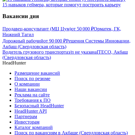
15 навыков геймера, которые помогут построить карьеру
Вакансии дня
Продавец-консультант (МЦ Цум)
от
50 000
₽
Орматек, ГК,
Нижний Тагил
Дорожный рабочий
от
90 000
₽
Решения Системы Инновации,
Акбаш (Свердловская область)
Водитель грузового транспорта
з/п не указана
ITECO, Акбаш
(Свердловская область)
HeadHunter
Размещение вакансий
Поиск по резюме
О компании
Наши вакансии
Реклама на сайте
Требования к ПО
Безопасный HeadHunter
HeadHunter API
Партнерам
Инвесторам
Каталог компаний
Поиск по вакансиям в Акбаше (Свердловская область)