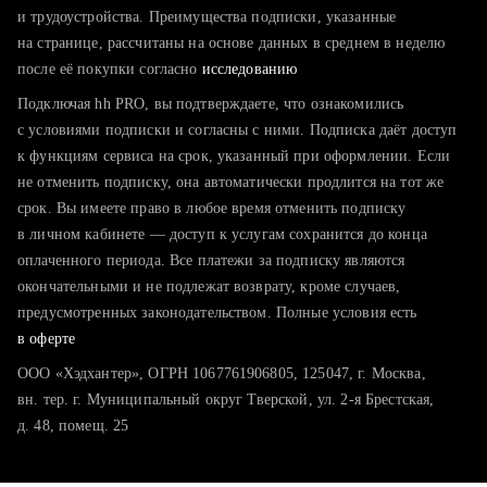
тратите много времени на поиск и вручную поднимаете
и трудоустройства. Преимущества подписки, указанные
резюме
на странице, рассчитаны на основе данных в среднем в неделю
после её покупки согласно
хотите сравнить себя с конкурентами и оценить шансы
исследованию
Подключая hh PRO, вы подтверждаете, что ознакомились
с условиями подписки и согласны с ними. Подписка даёт доступ
к функциям сервиса на срок, указанный при оформлении. Если
не отменить подписку, она автоматически продлится на тот же
срок. Вы имеете право в любое время отменить подписку
в личном кабинете — доступ к услугам сохранится до конца
оплаченного периода. Все платежи за подписку являются
окончательными и не подлежат возврату, кроме случаев,
предусмотренных законодательством. Полные условия есть
в оферте
ООО «Хэдхантер», ОГРН 1067761906805, 125047, г. Москва,
вн. тер. г. Муниципальный округ Тверской, ул. 2-я Брестская,
д. 48, помещ. 25