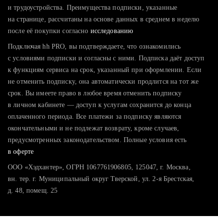
тратите много времени на поиск и вручную поднимаете
и трудоустройства. Преимущества подписки, указанные
резюме
на странице, рассчитаны на основе данных в среднем в неделю
после её покупки согласно
хотите сравнить себя с конкурентами и оценить шансы
исследованию
Подключая hh PRO, вы подтверждаете, что ознакомились
с условиями подписки и согласны с ними. Подписка даёт доступ
к функциям сервиса на срок, указанный при оформлении. Если
не отменить подписку, она автоматически продлится на тот же
срок. Вы имеете право в любое время отменить подписку
в личном кабинете — доступ к услугам сохранится до конца
оплаченного периода. Все платежи за подписку являются
окончательными и не подлежат возврату, кроме случаев,
предусмотренных законодательством. Полные условия есть
в оферте
ООО «Хэдхантер», ОГРН 1067761906805, 125047, г. Москва,
вн. тер. г. Муниципальный округ Тверской, ул. 2-я Брестская,
д. 48, помещ. 25